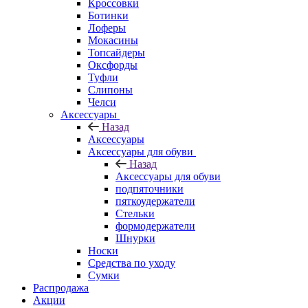
Кроссовки
Ботинки
Лоферы
Мокасины
Топсайдеры
Оксфорды
Туфли
Слипоны
Челси
Аксессуары
Назад
Аксессуары
Аксессуары для обуви
Назад
Аксессуары для обуви
подпяточники
пяткоудержатели
Стельки
формодержатели
Шнурки
Носки
Средства по уходу
Сумки
Распродажа
Акции