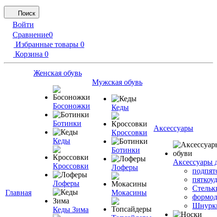
Поиск
Войти
Сравнение
0
Избранные товары
0
Корзина
0
Женская обувь
Мужская обувь
Босоножки
Кеды
Ботинки
Аксессуары
Кроссовки
Кеды
Ботинки
Аксессуары 
Кроссовки
Лоферы
подпят
пяткоу
Лоферы
Стельк
Главная
Мокасины
формод
Шнурк
Кеды Зима