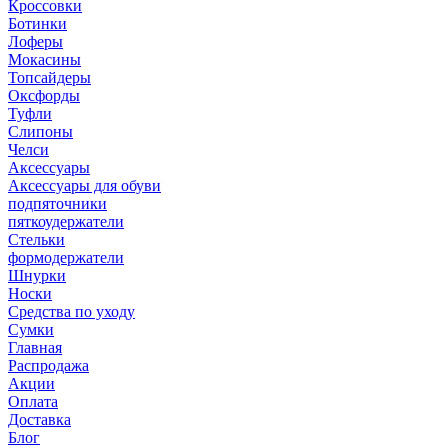
Кроссовки
Ботинки
Лоферы
Мокасины
Топсайдеры
Оксфорды
Туфли
Слипоны
Челси
Аксессуары
Аксессуары для обуви
подпяточники
пяткоудержатели
Стельки
формодержатели
Шнурки
Носки
Средства по уходу
Сумки
Главная
Распродажа
Акции
Оплата
Доставка
Блог