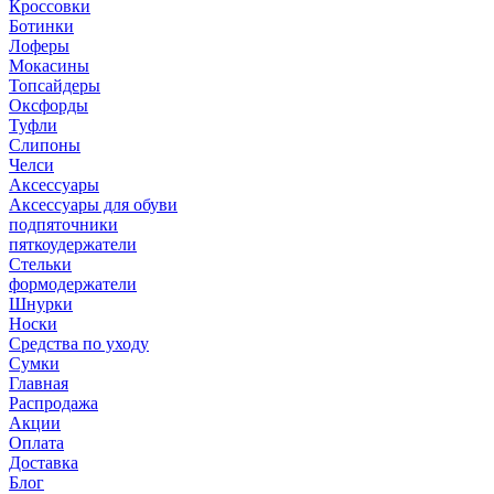
Кроссовки
Ботинки
Лоферы
Мокасины
Топсайдеры
Оксфорды
Туфли
Слипоны
Челси
Аксессуары
Аксессуары для обуви
подпяточники
пяткоудержатели
Стельки
формодержатели
Шнурки
Носки
Средства по уходу
Сумки
Главная
Распродажа
Акции
Оплата
Доставка
Блог