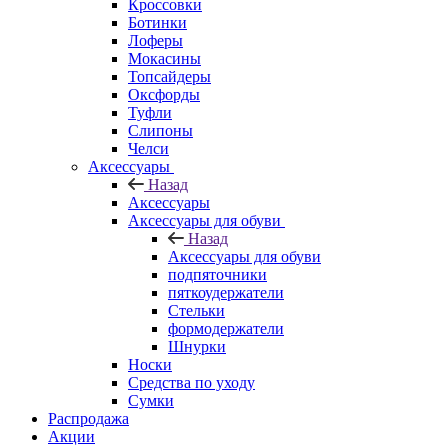
Кроссовки
Ботинки
Лоферы
Мокасины
Топсайдеры
Оксфорды
Туфли
Слипоны
Челси
Аксессуары
Назад
Аксессуары
Аксессуары для обуви
Назад
Аксессуары для обуви
подпяточники
пяткоудержатели
Стельки
формодержатели
Шнурки
Носки
Средства по уходу
Сумки
Распродажа
Акции