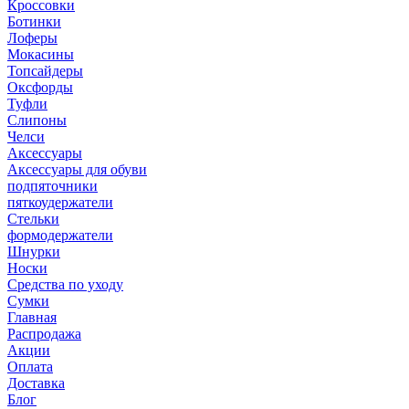
Кроссовки
Ботинки
Лоферы
Мокасины
Топсайдеры
Оксфорды
Туфли
Слипоны
Челси
Аксессуары
Аксессуары для обуви
подпяточники
пяткоудержатели
Стельки
формодержатели
Шнурки
Носки
Средства по уходу
Сумки
Главная
Распродажа
Акции
Оплата
Доставка
Блог