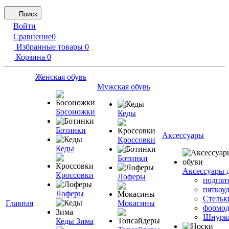
Поиск
Войти
Сравнение
0
Избранные товары
0
Корзина
0
Женская обувь
Мужская обувь
Босоножки
Кеды
Ботинки
Аксессуары
Кроссовки
Кеды
Ботинки
Аксессуары 
Кроссовки
Лоферы
подпят
пяткоу
Лоферы
Стельк
Главная
Мокасины
формод
Шнурк
Кеды Зима