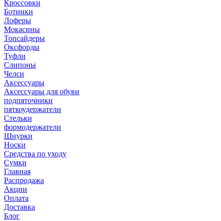
Кроссовки
Ботинки
Лоферы
Мокасины
Топсайдеры
Оксфорды
Туфли
Слипоны
Челси
Аксессуары
Аксессуары для обуви
подпяточники
пяткоудержатели
Стельки
формодержатели
Шнурки
Носки
Средства по уходу
Сумки
Главная
Распродажа
Акции
Оплата
Доставка
Блог