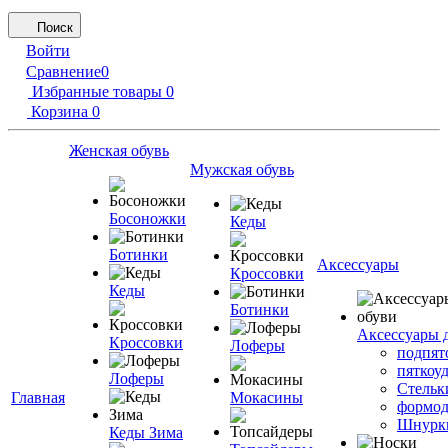
Поиск
Войти
Сравнение
0
Избранные товары
0
Корзина
0
Женская обувь
Мужская обувь
Босоножки
Кеды
Ботинки
Аксессуары
Кроссовки
Кеды
Ботинки
Аксессуары 
Кроссовки
Лоферы
подпят
пяткоу
Лоферы
Стельк
Главная
Мокасины
формод
Шнурк
Кеды Зима