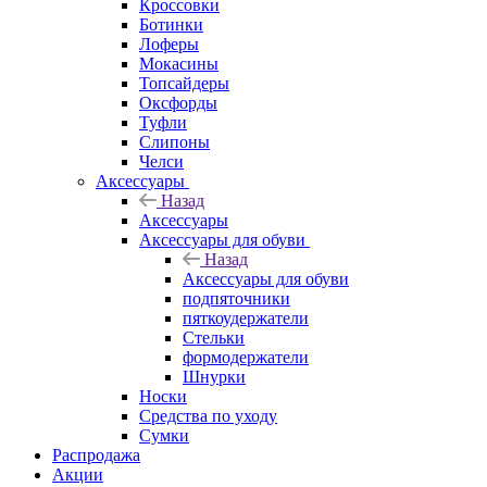
Кроссовки
Ботинки
Лоферы
Мокасины
Топсайдеры
Оксфорды
Туфли
Слипоны
Челси
Аксессуары
Назад
Аксессуары
Аксессуары для обуви
Назад
Аксессуары для обуви
подпяточники
пяткоудержатели
Стельки
формодержатели
Шнурки
Носки
Средства по уходу
Сумки
Распродажа
Акции